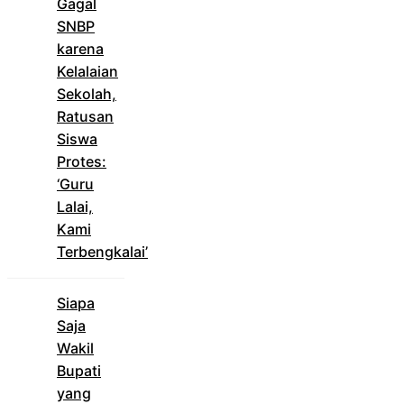
Gagal
SNBP
karena
Kelalaian
Sekolah,
Ratusan
Siswa
Protes:
‘Guru
Lalai,
Kami
Terbengkalai’
Siapa
Saja
Wakil
Bupati
yang