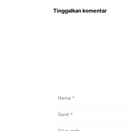
o
Tinggalkan komentar
o
k
Komentar
Nama
Surel
Situs