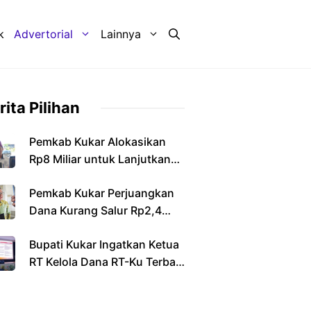
k
Advertorial
Lainnya
rita Pilihan
Pemkab Kukar Alokasikan
Rp8 Miliar untuk Lanjutkan
Pembangunan Jembatan
Pemkab Kukar Perjuangkan
Sebulu
Dana Kurang Salur Rp2,4
Triliun dari Pemerintah Pusat
Bupati Kukar Ingatkan Ketua
RT Kelola Dana RT-Ku Terbaik
Secara Transparan dan
Bertanggung Jawab