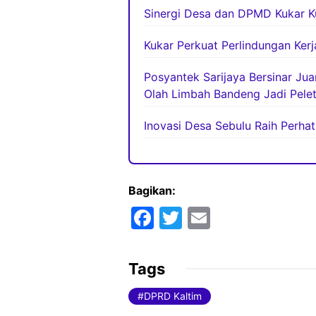
Sinergi Desa dan DPMD Kukar K
Kukar Perkuat Perlindungan Ker
Posyantek Sarijaya Bersinar Ju
Olah Limbah Bandeng Jadi Pelet
Inovasi Desa Sebulu Raih Perha
Bagikan:
F
T
E
a
w
m
c
itt
ai
Tags
e
er
l
DPRD Kaltim
b