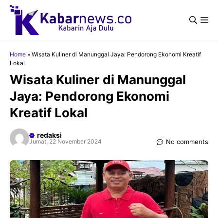
Langsung
ke
Me
isi
Home
»
Wisata Kuliner di Manunggal Jaya: Pendorong Ekonomi Kreatif
Lokal
Wisata Kuliner di Manunggal
Jaya: Pendorong Ekonomi
Kreatif Lokal
redaksi
No comments
Jumat, 22 November 2024