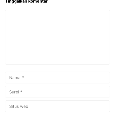
k
Tinggalkan komentar
Komentar
Nama
Surel
Situs
web