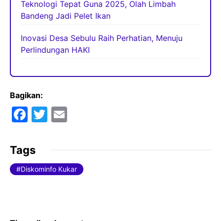
Teknologi Tepat Guna 2025, Olah Limbah
Bandeng Jadi Pelet Ikan
Inovasi Desa Sebulu Raih Perhatian, Menuju
Perlindungan HAKI
Bagikan:
F
T
E
a
w
m
c
itt
ai
Tags
e
er
l
Diskominfo Kukar
b
o
o