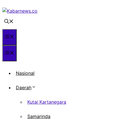
Langsung
ke
isi
Menu
Menu
Nasional
Daerah
Kutai Kartanegara
Samarinda