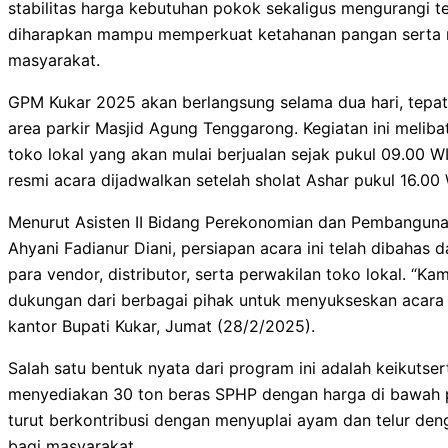
stabilitas harga kebutuhan pokok sekaligus mengurangi tek
diharapkan mampu memperkuat ketahanan pangan serta
masyarakat.
GPM Kukar 2025 akan berlangsung selama dua hari, tepatn
area parkir Masjid Agung Tenggarong. Kegiatan ini melib
toko lokal yang akan mulai berjualan sejak pukul 09.00 
resmi acara dijadwalkan setelah sholat Ashar pukul 16.00
Menurut Asisten II Bidang Perekonomian dan Pembangunan
Ahyani Fadianur Diani, persiapan acara ini telah dibahas
para vendor, distributor, serta perwakilan toko lokal. “K
dukungan dari berbagai pihak untuk menyukseskan acara ini
kantor Bupati Kukar, Jumat (28/2/2025).
Salah satu bentuk nyata dari program ini adalah keikuts
menyediakan 30 ton beras SPHP dengan harga di bawah pas
turut berkontribusi dengan menyuplai ayam dan telur den
bagi masyarakat.