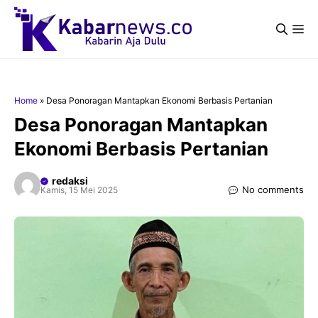
Langsung
ke
Me
isi
Home
»
Desa Ponoragan Mantapkan Ekonomi Berbasis Pertanian
Desa Ponoragan Mantapkan
Ekonomi Berbasis Pertanian
redaksi
No comments
Kamis, 15 Mei 2025