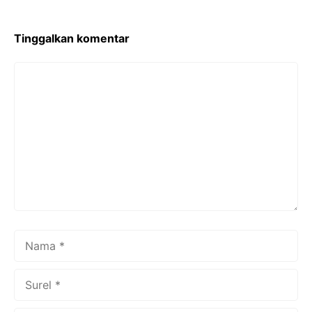
o
k
Tinggalkan komentar
Komentar
Nama
Surel