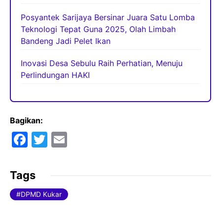
Posyantek Sarijaya Bersinar Juara Satu Lomba
Teknologi Tepat Guna 2025, Olah Limbah
Bandeng Jadi Pelet Ikan
Inovasi Desa Sebulu Raih Perhatian, Menuju
Perlindungan HAKI
Bagikan:
F
T
E
a
w
m
c
itt
ai
Tags
e
er
l
DPMD Kukar
b
o