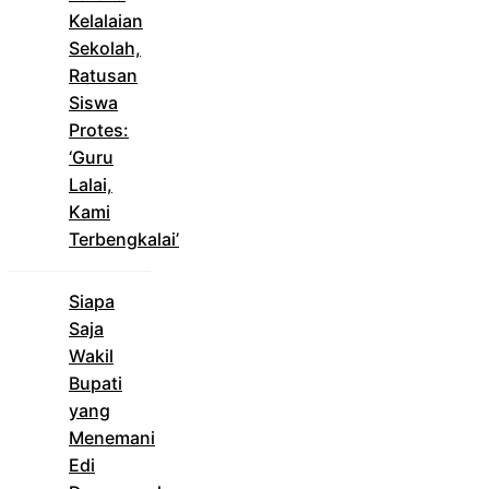
Kelalaian
Sekolah,
Ratusan
Siswa
Protes:
‘Guru
Lalai,
Kami
Terbengkalai’
Siapa
Saja
Wakil
Bupati
yang
Menemani
Edi