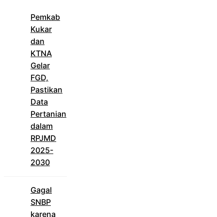
Pemkab
Kukar
dan
KTNA
Gelar
FGD,
Pastikan
Data
Pertanian
dalam
RPJMD
2025-
2030
Gagal
SNBP
karena