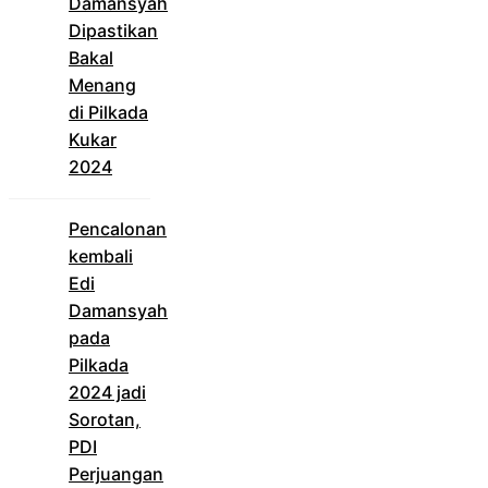
Damansyah
Dipastikan
Bakal
Menang
di Pilkada
Kukar
2024
Pencalonan
kembali
Edi
Damansyah
pada
Pilkada
2024 jadi
Sorotan,
PDI
Perjuangan