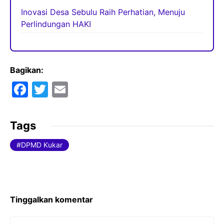
Inovasi Desa Sebulu Raih Perhatian, Menuju
Perlindungan HAKI
Bagikan:
F
T
E
a
w
m
c
itt
ai
Tags
e
er
l
DPMD Kukar
b
o
o
k
Tinggalkan komentar
Komentar