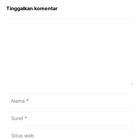
k
Tinggalkan komentar
Komentar
Nama
Surel
Situs