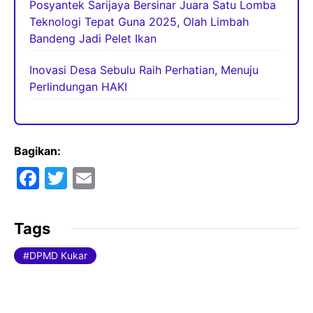
Posyantek Sarijaya Bersinar Juara Satu Lomba
Teknologi Tepat Guna 2025, Olah Limbah
Bandeng Jadi Pelet Ikan
Inovasi Desa Sebulu Raih Perhatian, Menuju
Perlindungan HAKI
Bagikan:
F
T
E
a
w
m
c
itt
ai
Tags
e
er
l
DPMD Kukar
b
o
o