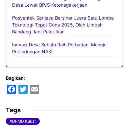
Desa Lewat BPJS Ketenagakerjaan
Posyantek Sarijaya Bersinar Juara Satu Lomba
Teknologi Tepat Guna 2025, Olah Limbah
Bandeng Jadi Pelet Ikan
Inovasi Desa Sebulu Raih Perhatian, Menuju
Perlindungan HAKI
Bagikan:
F
T
E
a
w
m
c
itt
ai
Tags
e
er
l
DPMD Kukar
b