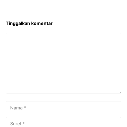
o
o
k
Tinggalkan komentar
Komentar
Nama
Surel