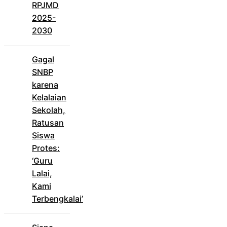
RPJMD
2025-
2030
Gagal
SNBP
karena
Kelalaian
Sekolah,
Ratusan
Siswa
Protes:
‘Guru
Lalai,
Kami
Terbengkalai’