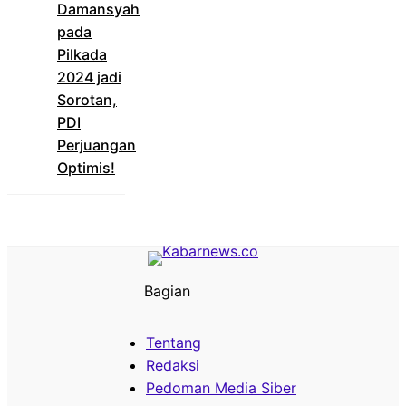
Damansyah
pada
Pilkada
2024 jadi
Sorotan,
PDI
Perjuangan
Optimis!
Bagian
Tentang
Redaksi
Pedoman Media Siber