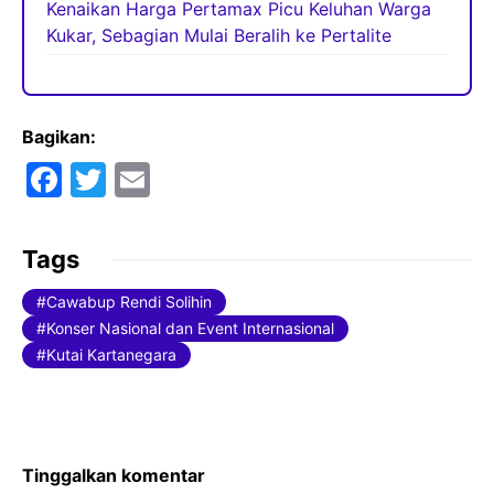
Kenaikan Harga Pertamax Picu Keluhan Warga
Kukar, Sebagian Mulai Beralih ke Pertalite
Bagikan:
F
T
E
a
w
m
c
itt
ai
Tags
e
er
l
Cawabup Rendi Solihin
b
Konser Nasional dan Event Internasional
o
Kutai Kartanegara
o
k
Tinggalkan komentar