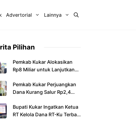
k
Advertorial
Lainnya
rita Pilihan
Pemkab Kukar Alokasikan
Rp8 Miliar untuk Lanjutkan
Pembangunan Jembatan
Pemkab Kukar Perjuangkan
Sebulu
Dana Kurang Salur Rp2,4
Triliun dari Pemerintah Pusat
Bupati Kukar Ingatkan Ketua
RT Kelola Dana RT-Ku Terbaik
Secara Transparan dan
Bertanggung Jawab