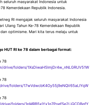
h seluruh masyarakat Indonesia untuk
-78 Kemerdekaan Republik Indonesia.
etneg RI mengajak seluruh masyarakat Indonesia
ri Ulang Tahun Ke-78 Kemerdekaan Republik
an optimisme. Mari kita terus melaju untuk
logo HUT RI ke 78 dalam berbagai format:
e 78
com/drive/folders/1XsDiwaH5lmjDr4w_nNLGRUV51W
e 78
om/drive/folders/17wVdwcbK4Oy55j9eNQV65aLIYqW
e 78
om/drive/folders/1pMRB5xIYx1q7PoefSe2LjQCDBgfY