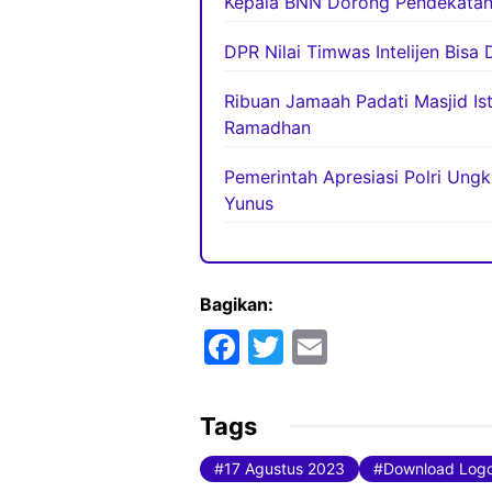
Kepala BNN Dorong Pendekatan
DPR Nilai Timwas Intelijen Bisa
Ribuan Jamaah Padati Masjid Ist
Ramadhan
Pemerintah Apresiasi Polri Ung
Yunus
Bagikan:
F
T
E
a
w
m
c
itt
ai
Tags
e
er
l
17 Agustus 2023
Download Logo
b