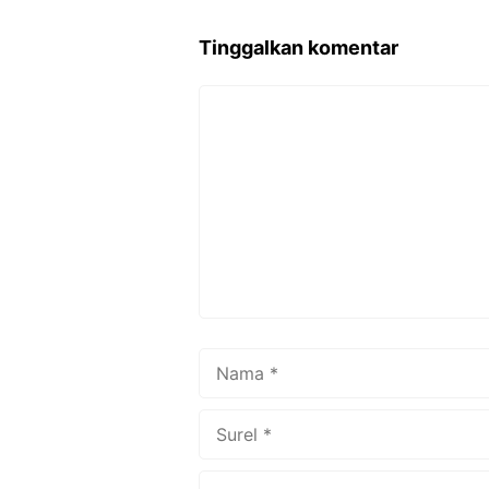
o
Tinggalkan komentar
o
k
Komentar
Nama
Surel
Situs