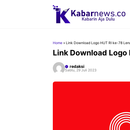
Langsung
ke
isi
Home
»
Link Download Logo HUT RI ke-78 Len
Link Download Logo 
redaksi
Sabtu, 29 Juli 2023