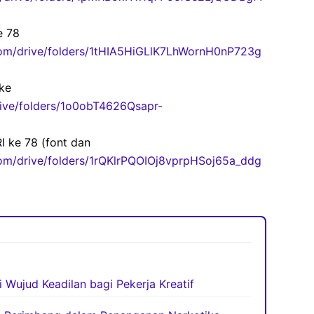
e 78
.com/drive/folders/1tHIA5HiGLlK7LhWornH0nP723g
ke
rive/folders/1o0obT4626Qsapr-
I ke 78 (font dan
.com/drive/folders/1rQKlrPQOIOj8vprpHSoj65a_ddg
i Wujud Keadilan bagi Pekerja Kreatif