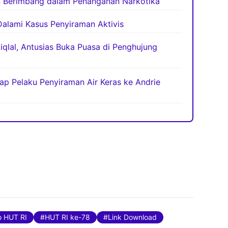
 Berimbang dalam Penanganan Narkotika
 Dalami Kasus Penyiraman Aktivis
iqlal, Antusias Buka Puasa di Penghujung
kap Pelaku Penyiraman Air Keras ke Andrie
 HUT RI
HUT RI ke-78
Link Download