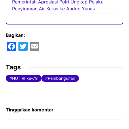
Pemerintah Apresiasi Polri Ungkap Pelaku
Penyiraman Air Keras ke Andrie Yunus
Bagikan:
F
T
E
a
w
m
c
itt
ai
Tags
e
er
l
HUT RI ke-79
Pembangunan
b
o
o
k
Tinggalkan komentar
Komentar