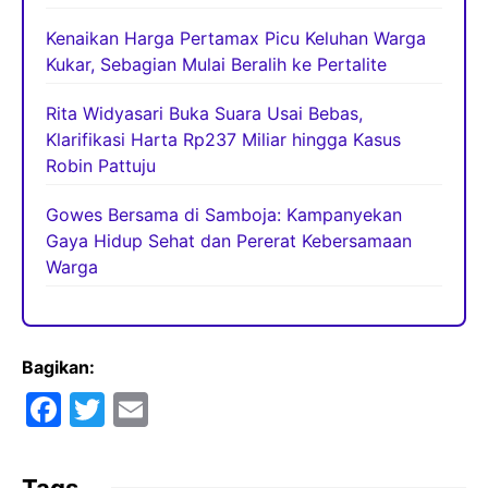
Kenaikan Harga Pertamax Picu Keluhan Warga
Kukar, Sebagian Mulai Beralih ke Pertalite
Rita Widyasari Buka Suara Usai Bebas,
Klarifikasi Harta Rp237 Miliar hingga Kasus
Robin Pattuju
Gowes Bersama di Samboja: Kampanyekan
Gaya Hidup Sehat dan Pererat Kebersamaan
Warga
Bagikan:
F
T
E
a
w
m
c
itt
ai
Tags