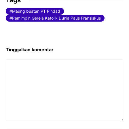
e
er
l
Maung buatan PT Pindad
b
Pemimpin Gereja Katolik Dunia Paus Fransiskus
o
o
k
Tinggalkan komentar
Komentar