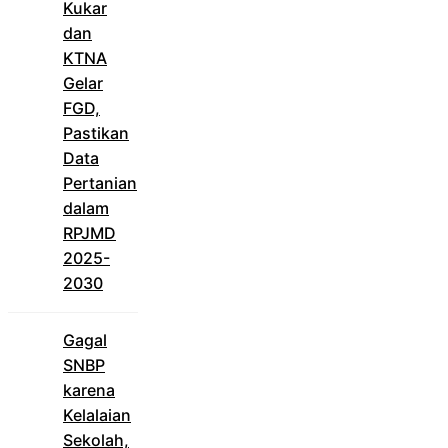
Kukar
dan
KTNA
Gelar
FGD,
Pastikan
Data
Pertanian
dalam
RPJMD
2025-
2030
Gagal
SNBP
karena
Kelalaian
Sekolah,