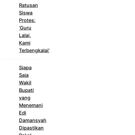
Ratusan
Siswa
Protes:
‘Guru
Lalai,
Kami
Terbengkalai’
Siapa
Saja
Wakil
Bupati
yang
Menemani
Edi
Damansyah
Dipastikan