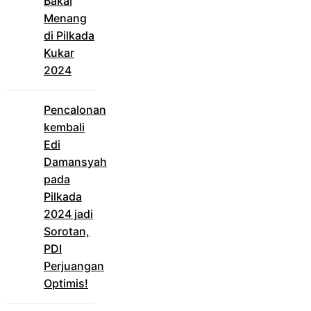
Bakal
Menang
di Pilkada
Kukar
2024
Pencalonan
kembali
Edi
Damansyah
pada
Pilkada
2024 jadi
Sorotan,
PDI
Perjuangan
Optimis!