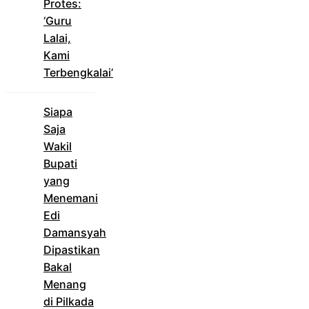
Protes:
‘Guru
Lalai,
Kami
Terbengkalai’
Siapa
Saja
Wakil
Bupati
yang
Menemani
Edi
Damansyah
Dipastikan
Bakal
Menang
di Pilkada