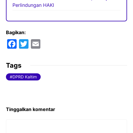
Perlindungan HAKI
Bagikan:
F
T
E
a
w
m
c
itt
ai
Tags
e
er
l
DPRD Kaltim
b
o
o
k
Tinggalkan komentar
Komentar