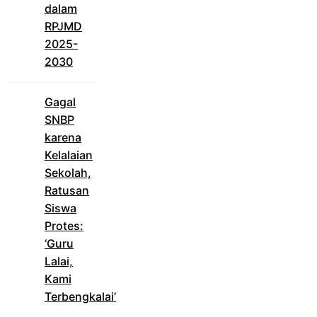
dalam
RPJMD
2025-
2030
Gagal
SNBP
karena
Kelalaian
Sekolah,
Ratusan
Siswa
Protes:
‘Guru
Lalai,
Kami
Terbengkalai’