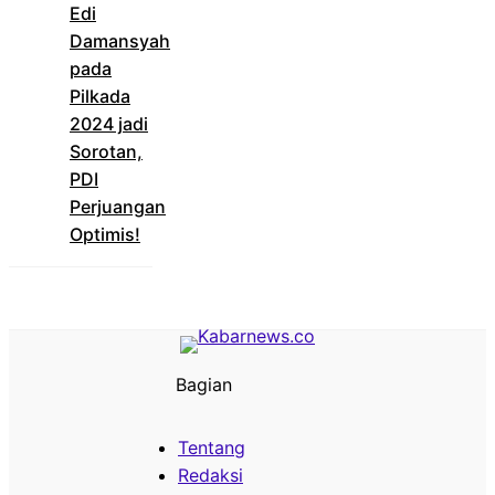
Edi
Damansyah
pada
Pilkada
2024 jadi
Sorotan,
PDI
Perjuangan
Optimis!
Bagian
Tentang
Redaksi