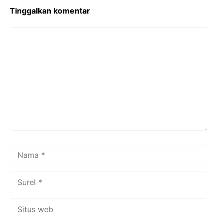
k
Tinggalkan komentar
Komentar
Nama
Surel
Situs
web