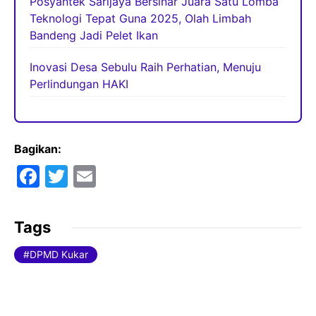
Posyantek Sarijaya Bersinar Juara Satu Lomba
Teknologi Tepat Guna 2025, Olah Limbah
Bandeng Jadi Pelet Ikan
Inovasi Desa Sebulu Raih Perhatian, Menuju
Perlindungan HAKI
Bagikan:
F
T
E
a
w
m
c
itt
ai
Tags
e
er
l
DPMD Kukar
b
o
o