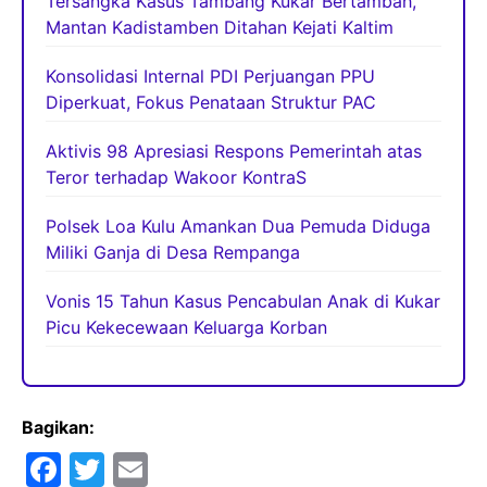
Tersangka Kasus Tambang Kukar Bertambah,
Mantan Kadistamben Ditahan Kejati Kaltim
Konsolidasi Internal PDI Perjuangan PPU
Diperkuat, Fokus Penataan Struktur PAC
Aktivis 98 Apresiasi Respons Pemerintah atas
Teror terhadap Wakoor KontraS
Polsek Loa Kulu Amankan Dua Pemuda Diduga
Miliki Ganja di Desa Rempanga
Vonis 15 Tahun Kasus Pencabulan Anak di Kukar
Picu Kekecewaan Keluarga Korban
Bagikan:
F
T
E