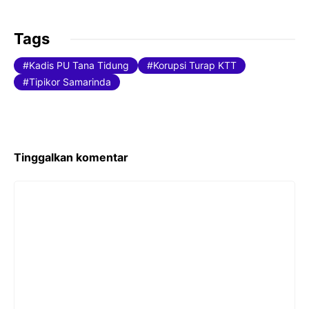
a
w
m
c
itt
ai
Tags
e
er
l
Kadis PU Tana Tidung
Korupsi Turap KTT
b
Tipikor Samarinda
o
o
k
Tinggalkan komentar
Komentar