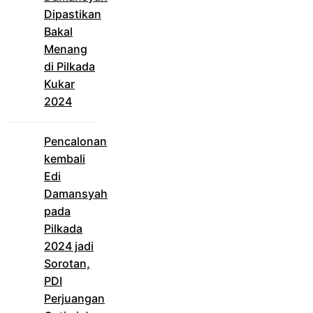
Dipastikan
Bakal
Menang
di Pilkada
Kukar
2024
Pencalonan
kembali
Edi
Damansyah
pada
Pilkada
2024 jadi
Sorotan,
PDI
Perjuangan