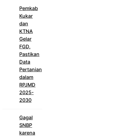
Pemkab
Kukar
dan
KTNA
Gelar
FGD,
Pastikan
Data
Pertanian
dalam
RPJMD
2025-
2030
Gagal
SNBP
karena