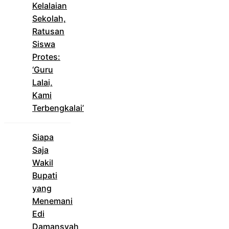
Kelalaian
Sekolah,
Ratusan
Siswa
Protes:
‘Guru
Lalai,
Kami
Terbengkalai’
Siapa
Saja
Wakil
Bupati
yang
Menemani
Edi
Damansyah