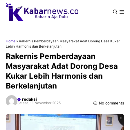
Langsung
ke
Me
isi
Home
»
Rakernis Pemberdayaan Masyarakat Adat Dorong Desa Kukar
Lebih Harmonis dan Berkelanjutan
Rakernis Pemberdayaan
Masyarakat Adat Dorong Desa
Kukar Lebih Harmonis dan
Berkelanjutan
redaksi
No comments
Selasa, 11 November 2025