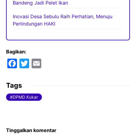
Bandeng Jadi Pelet Ikan
Inovasi Desa Sebulu Raih Perhatian, Menuju
Perlindungan HAKI
Bagikan:
F
T
E
a
w
m
c
itt
ai
Tags
e
er
l
DPMD Kukar
b
o
o
k
Tinggalkan komentar