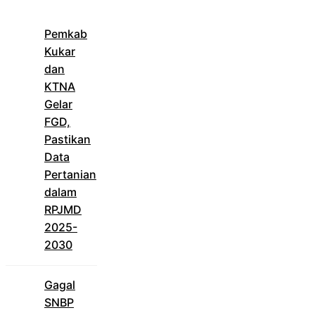
Pemkab
Kukar
dan
KTNA
Gelar
FGD,
Pastikan
Data
Pertanian
dalam
RPJMD
2025-
2030
Gagal
SNBP