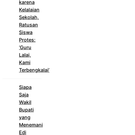
karena
Kelalaian
Sekolah,
Ratusan
Siswa
Protes:
‘Guru
Lalai,
Kami
Terbengkalai’
Siapa
Saja
Wakil
Bupati
yang
Menemani
Edi