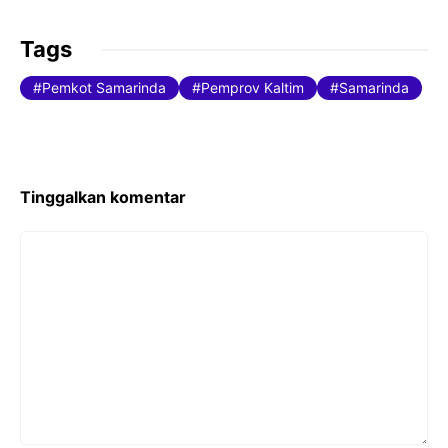
a
w
m
c
itt
ai
Tags
e
er
l
Pemkot Samarinda
Pemprov Kaltim
Samarinda
b
o
o
k
Tinggalkan komentar
Komentar